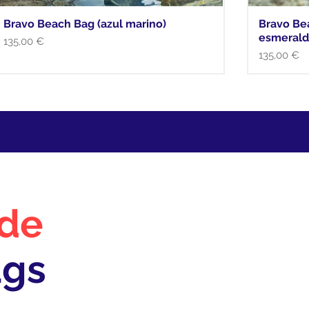
Bravo Beach Bag (azul marino)
Bravo Be
esmerald
Precio
135,00 €
Precio
135,00 €
 de
ags