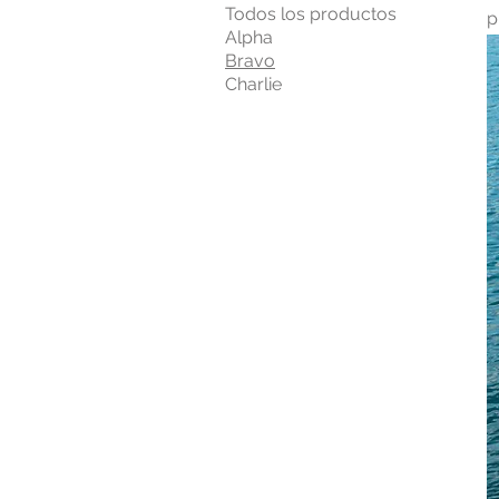
Todos los productos
p
Alpha
l
Bravo
a
Charlie
q