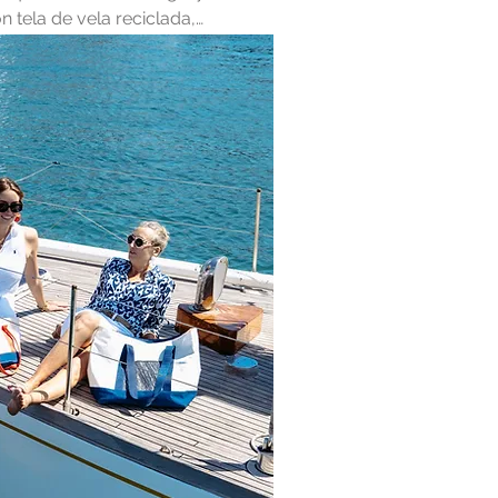
 tela de vela reciclada,
audaz y lista para el sol, la
 Bravo está diseñada para
l océano a donde vayan.