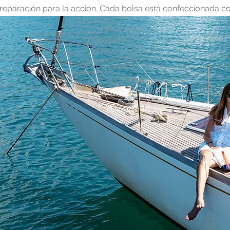
reparación para la acción. Cada bolsa está confeccionada con
levando el espíritu del océano a tus escapadas diarias: fuerte, 
rena y el mar. Hecha a mano en Barcelona, la bolsa de playa
uienes abrazan la aventura y llevan consigo un pedacito de