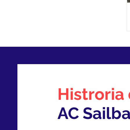
Histroria
AC Sailb